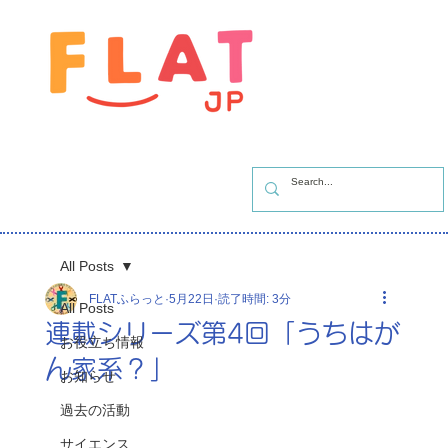
All Posts
FLATふらっと
5月22日
読了時間: 3分
All Posts
連載シリーズ第4回「うちはが
お役立ち情報
ん家系？」
お知らせ
過去の活動
サイエンス