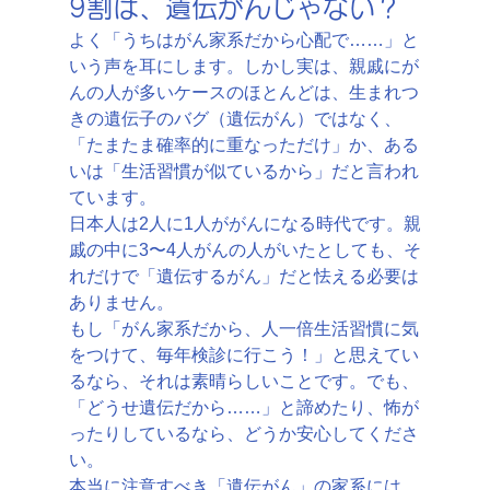
9割は、遺伝がんじゃない？
よく「うちはがん家系だから心配で……」と
いう声を耳にします。しかし実は、親戚にが
んの人が多いケースのほとんどは、生まれつ
きの遺伝子のバグ（遺伝がん）ではなく、
「たまたま確率的に重なっただけ」か、ある
いは「生活習慣が似ているから」だと言われ
ています。
日本人は2人に1人ががんになる時代です。親
戚の中に3〜4人がんの人がいたとしても、そ
れだけで「遺伝するがん」だと怯える必要は
ありません。
もし「がん家系だから、人一倍生活習慣に気
をつけて、毎年検診に行こう！」と思えてい
るなら、それは素晴らしいことです。でも、
「どうせ遺伝だから……」と諦めたり、怖が
ったりしているなら、どうか安心してくださ
い。
本当に注意すべき「遺伝がん」の家系には、