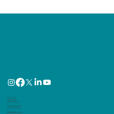
【夏の食中毒に注意】今、話題の「シク
ロスポラ（Cyclospora）」ってなに？
FLAT JP, Inc.
EIN92-1473394
contact@flatjp.org
2248 Broadway #1435
New York, NY10024
​お問い合わせフォーム