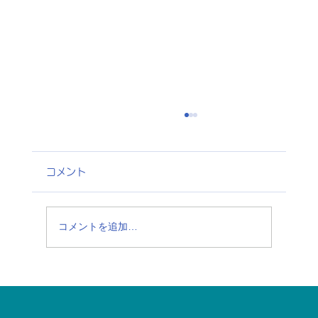
コメント
コメントを追加…
【夏の食中毒に注意】今、話題の「シク
ロスポラ（Cyclospora）」ってなに？