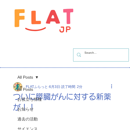
All Posts
FLATふらっと
6月3日
読了時間: 2分
All Posts
ついに膵臓がんに対する新薬
お役立ち情報
が！！
お知らせ
過去の活動
サイエンス