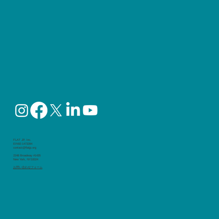
FLAT JP, Inc.
EIN92-1473394
contact@flatjp.org
2248 Broadway #1435
New York, NY10024
​お問い合わせフォーム