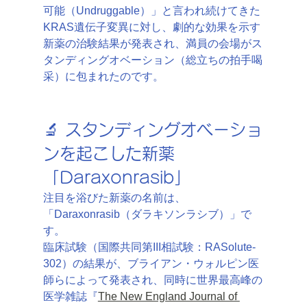
可能（Undruggable）」と言われ続けてきた
KRAS遺伝子変異に対し、劇的な効果を示す
新薬の治験結果が発表され、満員の会場がス
タンディングオベーション（総立ちの拍手喝
采）に包まれたのです。
🔬 スタンディングオベーショ
ンを起こした新薬
「Daraxonrasib」
注目を浴びた新薬の名前は、
「Daraxonrasib（ダラキソンラシブ）」で
す。
臨床試験（国際共同第III相試験：RASolute-
302）の結果が、ブライアン・ウォルピン医
師らによって発表され、同時に世界最高峰の
医学雑誌『
The New England Journal of 