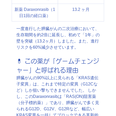
新薬 Daraxonrasib（1
13.2 ヶ月
日1回の経口薬）
一度進行した膵臓がんの二次治療において、
生存期間を約2倍に延長し、初めて「1年」の
壁を突破（13.2ヶ月）しました。また、進行
リスクを60%減少させています。
💊 この薬が「ゲームチェンジ
ャー」と呼ばれる理由
膵臓がんの90%以上に見られる「KRAS遺伝
子変異」は、これまで特定の変異（G12Cな
ど）しか狙い撃ちできませんでした。 しか
し、このDaraxonrasibは「RAS(ON)阻害薬
（分子標的薬）」であり、膵臓がんで多く見
られるG12D、G12V、G12Rなど、幅広い
KRAS変異を一括してブロックできる革新的