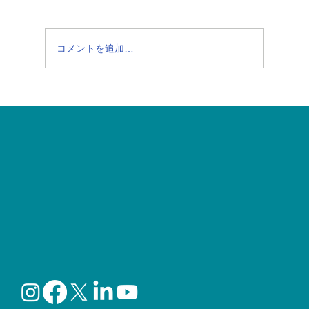
コメントを追加…
【夏の食中毒に注意】今、話題の「シク
ロスポラ（Cyclospora）」ってなに？