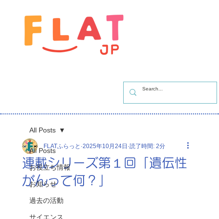
All Posts
FLATふらっと
2025年10月24日
読了時間: 2分
All Posts
連載シリーズ第１回「遺伝性
お役立ち情報
がんって何？」
お知らせ
過去の活動
サイエンス