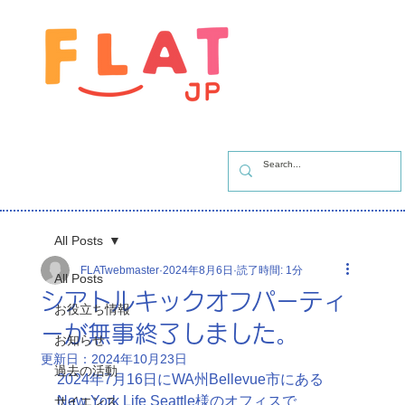
All Posts
FLATwebmaster
2024年8月6日
読了時間: 1分
All Posts
シアトルキックオフパーティ
お役立ち情報
ーが無事終了しました。
お知らせ
更新日：
2024年10月23日
過去の活動
2024年7月16日にWA州Bellevue市にある
New York Life Seattle様のオフィスで
サイエンス