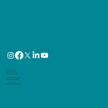
FLAT JP, Inc.
EIN92-1473394
contact@flatjp.org
2248 Broadway #1435
New York, NY10024
​お問い合わせフォーム