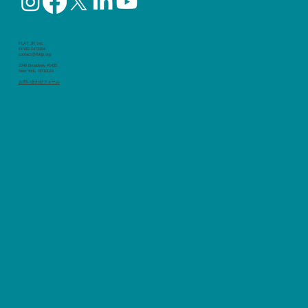
FLAT JP, Inc.
EIN92-1473394
contact@flatjp.org
2248 Broadway #1435
New York, NY10024
​お問い合わせフォーム