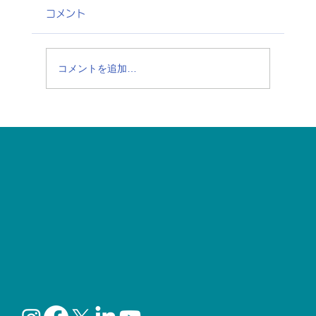
コメント
コメントを追加…
6月はプライド月間：誰もが自分らしく、
安心して医療にアクセスできる社会へ