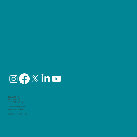
FLAT JP, Inc.
EIN92-1473394
contact@flatjp.org
2248 Broadway #1435
New York, NY10024
​お問い合わせフォーム