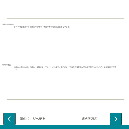
送迎が必要か？
多くの場合使用する鎮静薬の影響で、検査の際の送迎が必要となります。
保険の確認
大腸がん検診は多くの場合、保険によってカバーされます。場合によっては自己負担額が変わる可能性があるため、必ず確認が必要
です。
​前のページへ戻る
​続きを読む