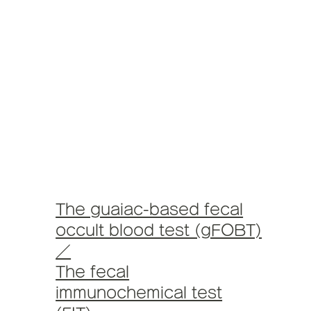
The guaiac-based fecal
occult blood test (gFOBT)
／
The fecal
immunochemical test