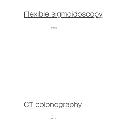
Flexible sigmoidoscopy
​５年ごと
CT colonography
​5年ごと