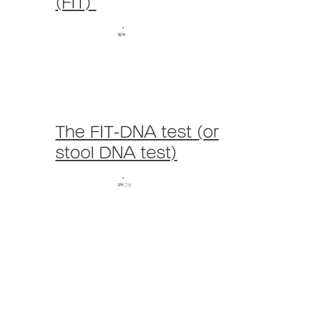
(FIT)
​毎年
The FIT-DNA test (or
stool DNA test)
​3年ごと​