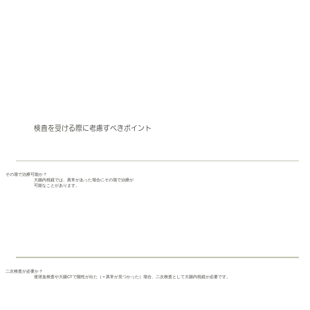
検査を受ける際に考慮すべきポイント
その場で治療可能か？
大腸内視鏡では、異常があった場合にその場で
治療
が
可能なことがあります。
二次検査が必要か？
便潜血検査や大腸CTで陽性が出た（＝異常が見つかった）場合、二次検査として大腸内視鏡が必要です。