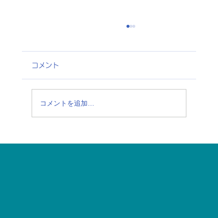
コメント
コメントを追加…
6月はプライド月間：誰もが自分らしく、
安心して医療にアクセスできる社会へ