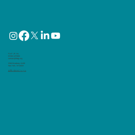
FLAT JP, Inc.
EIN92-1473394
contact@flatjp.org
2248 Broadway #1435
New York, NY10024
​お問い合わせフォーム