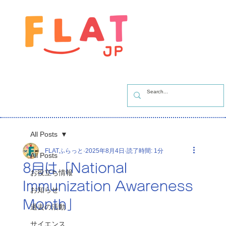
All Posts
FLATふらっと
2025年8月4日
読了時間: 1分
All Posts
8月は「National
お役立ち情報
Immunization Awareness
お知らせ
Month」
過去の活動
サイエンス