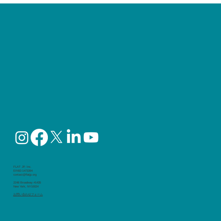
第18回NY日系人会サクラヘルスフェア、
FLAT・ふらっと無料ウェビナーシリーズ
「みんなで考えよう！寿命を延ばす２択
クイズ 体にいいのはどっち？」が
Youtubeで視聴可能になりました
FLAT JP, Inc.
EIN92-1473394
contact@flatjp.org
2248 Broadway #1435
New York, NY10024
​お問い合わせフォーム