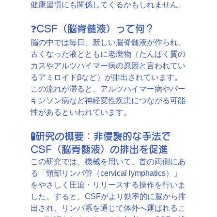
健康習慣にも関係してくるかもしれません。
❓
CSF（脳脊髄液）って何？
脳の中では毎日、新しい脳脊髄液が作られ、
古くなった液とともに老廃物（たんぱく質の
カスやアルツハイマー病の原因と言われてい
るアミロイドβなど）が排出されています。
この流れが滞ると、アルツハイマー病やパー
キンソン病など神経変性疾患につながる可能
性があるといわれています。
🧪研究の概要：非侵襲的な手法で
CSF（脳脊髄液）の排出を促進
この研究では、機械を用いて、首の両側にあ
る「頸部リンパ管（cervical lymphatics）」
をやさしく圧迫・リリースする操作を行いま
した。すると、CSFがより効率的に脳から排
出され、リンパ系を通じて体外へ運ばれるこ