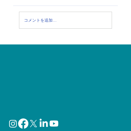
コメントを追加…
【夏の食中毒に注意】今、話題の「シク
ロスポラ（Cyclospora）」ってなに？