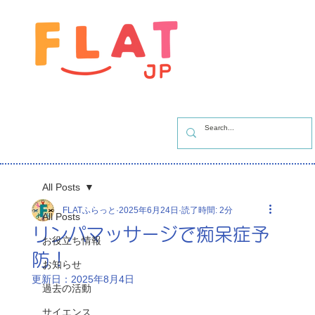
All Posts
FLATふらっと
2025年6月24日
読了時間: 2分
All Posts
リンパマッサージで痴呆症予
お役立ち情報
防！
お知らせ
更新日：
2025年8月4日
過去の活動
サイエンス