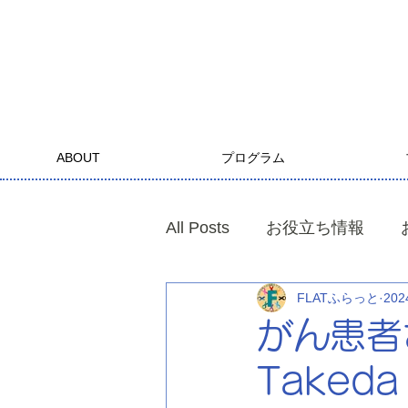
ABOUT
プログラム
All Posts
お役立ち情報
FLATふらっと
20
がん患者
Takeda 