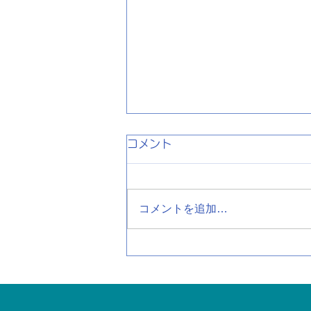
コメント
コメントを追加…
【夏の食中毒に注意】今、話
題の「シクロスポラ
（Cyclospora）」ってな